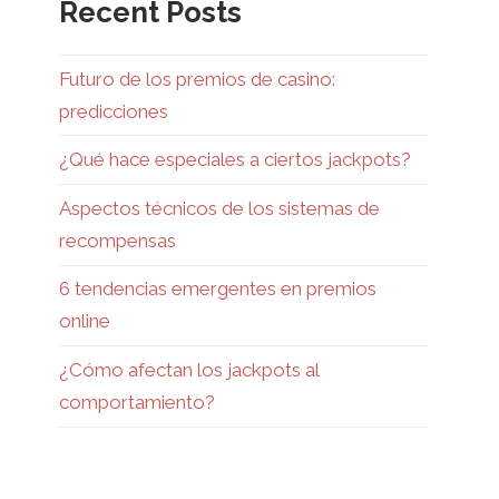
Recent Posts
Futuro de los premios de casino:
predicciones
¿Qué hace especiales a ciertos jackpots?
Aspectos técnicos de los sistemas de
recompensas
6 tendencias emergentes en premios
online
¿Cómo afectan los jackpots al
comportamiento?