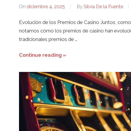
e
On
diciembre 4, 2025
By
Silvia De la Fuente
Evolución de los Premios de Casino Juntos, como e
w
notamos cómo los premios de casino han evolucion
tradicionales premios de …
e
Continue reading »
r
.
e
s