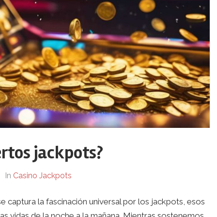
ertos jackpots?
In
Casino Jackpots
 captura la fascinación universal por los jackpots, esos
s vidas de la noche a la mañana. Mientras sostenemos