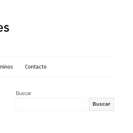
minos
Contacto
Buscar
Buscar