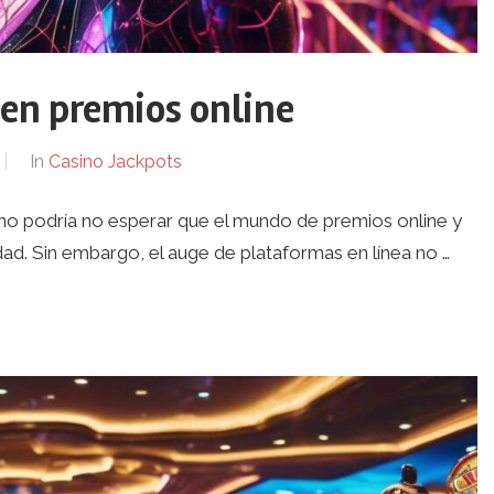
en premios online
In
Casino Jackpots
 uno podría no esperar que el mundo de premios online y
idad. Sin embargo, el auge de plataformas en línea no …