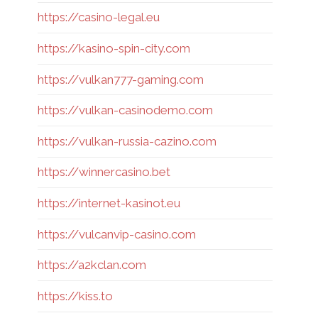
https://casino-legal.eu
https://kasino-spin-city.com
https://vulkan777-gaming.com
https://vulkan-casinodemo.com
https://vulkan-russia-cazino.com
https://winnercasino.bet
https://internet-kasinot.eu
https://vulcanvip-casino.com
https://a2kclan.com
https://kiss.to