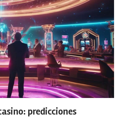
casino: predicciones