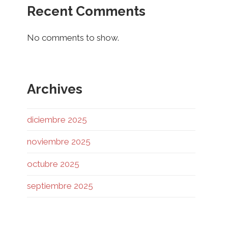
Recent Comments
No comments to show.
Archives
diciembre 2025
noviembre 2025
octubre 2025
septiembre 2025