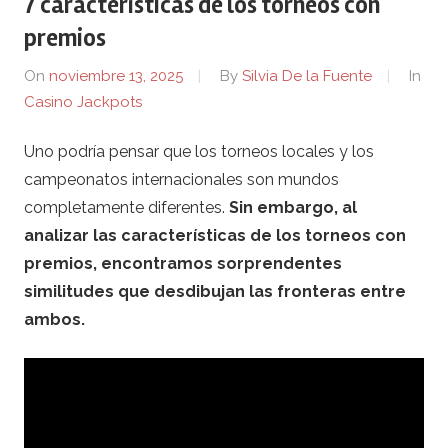
7 características de los torneos con
R
premios
e
On
noviembre 13, 2025
By
Silvia De la Fuente
In
Casino Jackpots
v
Uno podría pensar que los torneos locales y los
i
campeonatos internacionales son mundos
e
completamente diferentes.
Sin embargo, al
analizar las características de los torneos con
w
premios, encontramos sorprendentes
similitudes que desdibujan las fronteras entre
e
ambos.
r
.