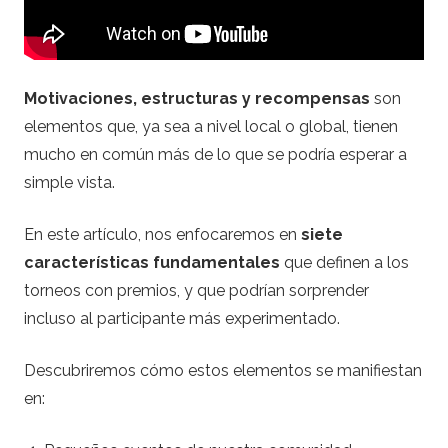
e
s
Motivaciones, estructuras y recompensas
son
–
elementos que, ya sea a nivel local o global, tienen
mucho en común más de lo que se podría esperar a
C
simple vista.
a
En este artículo, nos enfocaremos en
siete
s
características fundamentales
que definen a los
torneos con premios, y que podrían sorprender
i
incluso al participante más experimentado.
n
Descubriremos cómo estos elementos se manifiestan
en:
o