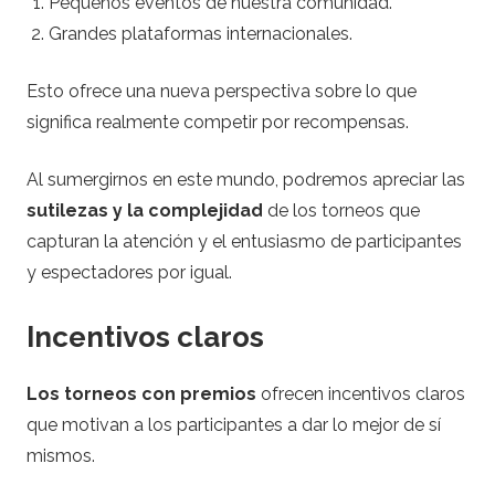
Pequeños eventos de nuestra comunidad.
J
Grandes plataformas internacionales.
a
Esto ofrece una nueva perspectiva sobre lo que
c
significa realmente competir por recompensas.
k
Al sumergirnos en este mundo, podremos apreciar las
sutilezas y la complejidad
de los torneos que
p
capturan la atención y el entusiasmo de participantes
y espectadores por igual.
o
Incentivos claros
t
Los torneos con premios
ofrecen incentivos claros
s
que motivan a los participantes a dar lo mejor de sí
mismos.