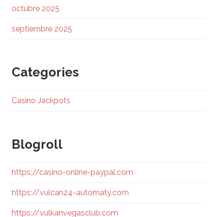
octubre 2025
septiembre 2025
Categories
Casino Jackpots
Blogroll
https://casino-online-paypal.com
https://vulcan24-automaty.com
https://vulkanvegasclub.com