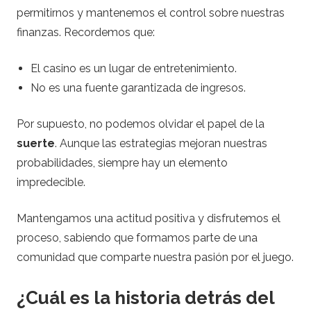
permitirnos y mantenemos el control sobre nuestras
finanzas. Recordemos que:
El casino es un lugar de entretenimiento.
No es una fuente garantizada de ingresos.
Por supuesto, no podemos olvidar el papel de la
suerte
. Aunque las estrategias mejoran nuestras
probabilidades, siempre hay un elemento
impredecible.
Mantengamos una actitud positiva y disfrutemos el
proceso, sabiendo que formamos parte de una
comunidad que comparte nuestra pasión por el juego.
¿Cuál es la historia detrás del