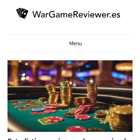
Skip
to
content
W
Menu
a
r
G
a
m
e