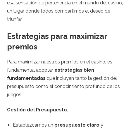
esa sensación de pertenencia en el mundo del casino,
un lugar donde todos compartimos el deseo de
triunfar.
Estrategias para maximizar
premios
Para maximizar nuestros premios en el casino, es
fundamental adoptar
estrategias bien
fundamentadas
que incluyan tanto la gestión del
presupuesto como el conocimiento profundo de los
juegos.
Gestión del Presupuesto:
Establezcamos un
presupuesto claro
y