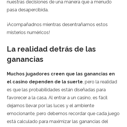
nuestras decisiones de una manera que a menudo
J
pasa desapercibida.
a
¡Acompañadnos mientras desentrañamos estos
c
misterios numéricos!
k
La realidad detrás de las
ganancias
p
o
Muchos jugadores creen que las ganancias en
el casino dependen de la suerte
, pero la realidad
t
es que las probabilidades están diseñadas para
favorecer a la casa. Al entrar a un casino, es fácil
s
dejarnos llevar por las luces y el ambiente
emocionante, pero debemos recordar que cada juego
está calculado para maximizar las ganancias del