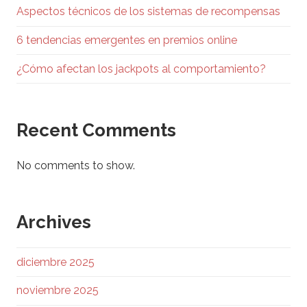
Aspectos técnicos de los sistemas de recompensas
6 tendencias emergentes en premios online
¿Cómo afectan los jackpots al comportamiento?
Recent Comments
No comments to show.
Archives
diciembre 2025
noviembre 2025