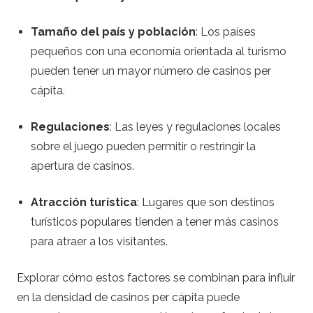
Tamaño del país y población
: Los países
pequeños con una economía orientada al turismo
pueden tener un mayor número de casinos per
cápita.
Regulaciones
: Las leyes y regulaciones locales
sobre el juego pueden permitir o restringir la
apertura de casinos.
Atracción turística
: Lugares que son destinos
turísticos populares tienden a tener más casinos
para atraer a los visitantes.
Explorar cómo estos factores se combinan para influir
en la densidad de casinos per cápita puede