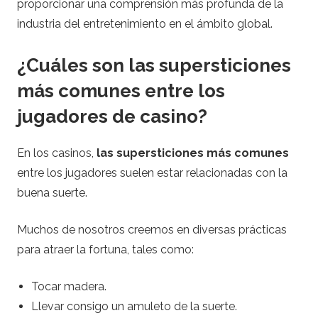
proporcionar una comprensión más profunda de la
industria del entretenimiento en el ámbito global.
¿Cuáles son las supersticiones
más comunes entre los
jugadores de casino?
En los casinos,
las supersticiones más comunes
entre los jugadores suelen estar relacionadas con la
buena suerte.
Muchos de nosotros creemos en diversas prácticas
para atraer la fortuna, tales como:
Tocar madera.
Llevar consigo un amuleto de la suerte.