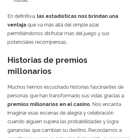
visitas.
En definitiva,
las estadísticas nos brindan una
ventaja
que va más allá del simple azar,
permitiéndonos disfrutar más del juego y sus
potenciales recompensas.
Historias de premios
millonarios
Muchos hemos escuchado historias fascinantes de
personas que han transformado sus vidas gracias a
premios millonarios en el casino
. Nos encanta
imaginar esas escenas de alegría y celebración
cuando alguien supera las probabilidades y logra
ganancias que cambian su destino. Recordamos a