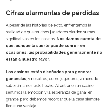
Cifras alarmantes de pérdidas
A pesar de las historias de éxito, enfrentamos la
realidad de que muchos jugadores pierden sumas
significativas en los casinos.
Nos damos cuenta de
que, aunque la suerte puede sonreír en
ocasiones, las probabilidades generalmente no
están a nuestro favor.
Los casinos están diseñados para generar
ganancias
, y nosotros, como jugadores, a menudo
subestimamos este hecho. Al entrar en un casino,
sentimos la emoción y la esperanza de ganar en
grande, pero debemos recordar que la casa siempre
tiene una ventaja.