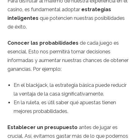
Para disfrutar al máximo de nuestra experiencia en el
casino, es fundamental adoptar
estrategias
inteligentes
que potencien nuestras posibilidades
de éxito.
Conocer las probabilidades
de cada juego es
esencial. Esto nos permitirá tomar decisiones
informadas y aumentar nuestras chances de obtener
ganancias. Por ejemplo:
En el blackjack, la estrategia básica puede reducir
la ventaja de la casa significativamente.
En la ruleta, es útil saber qué apuestas tienen
mejores probabilidades.
Establecer un presupuesto
antes de jugar es
crucial. Así, evitamos gastar más de lo que podemos