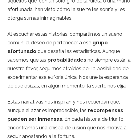
aquellos que, con un solo giro de la ruleta o una mano
afortunada, han visto cómo la suerte les sonríe y les
otorga sumas inimaginables.
Al escuchar estas historias, compartimos un sueño
común: el deseo de pertenecer a ese
grupo
afortunado
que desafía las estadísticas. Aunque
sabemos que las
probabilidades
no siempre están a
nuestro favor, seguimos atraídos por la posibilidad de
experimentar esa euforia única. Nos une la esperanza
de que quizás, en algún momento, la suerte nos elija.
Estas narrativas nos inspiran y nos recuerdan que,
aunque el azar es impredecible, las
recompensas
pueden ser inmensas
. En cada historia de triunfo,
encontramos una chispa de ilusión que nos motiva a
seguir apostando a la fortuna.