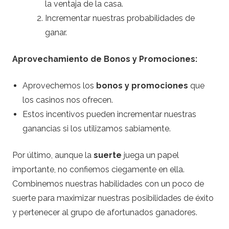
la ventaja de la casa.
Incrementar nuestras probabilidades de
ganar.
Aprovechamiento de Bonos y Promociones:
Aprovechemos los
bonos y promociones
que
los casinos nos ofrecen.
Estos incentivos pueden incrementar nuestras
ganancias si los utilizamos sabiamente.
Por último, aunque la
suerte
juega un papel
importante, no confiemos ciegamente en ella.
Combinemos nuestras habilidades con un poco de
suerte para maximizar nuestras posibilidades de éxito
y pertenecer al grupo de afortunados ganadores.