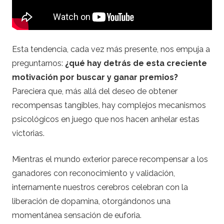
e
s
Esta tendencia, cada vez más presente, nos empuja a
–
preguntarnos:
¿qué hay detrás de esta creciente
motivación por buscar y ganar premios?
C
Pareciera que, más allá del deseo de obtener
a
recompensas tangibles, hay complejos mecanismos
psicológicos en juego que nos hacen anhelar estas
s
victorias.
i
Mientras el mundo exterior parece recompensar a los
ganadores con reconocimiento y validación,
n
internamente nuestros cerebros celebran con la
liberación de dopamina, otorgándonos una
o
momentánea sensación de euforia.