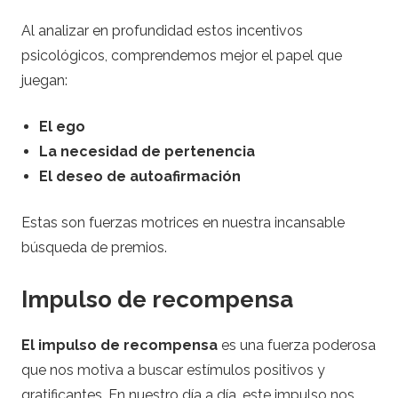
J
Al analizar en profundidad estos incentivos
a
psicológicos, comprendemos mejor el papel que
juegan:
c
El ego
k
La necesidad de pertenencia
El deseo de autoafirmación
p
Estas son fuerzas motrices en nuestra incansable
o
búsqueda de premios.
t
Impulso de recompensa
s
El impulso de recompensa
es una fuerza poderosa
que nos motiva a buscar estímulos positivos y
gratificantes. En nuestro día a día, este impulso nos