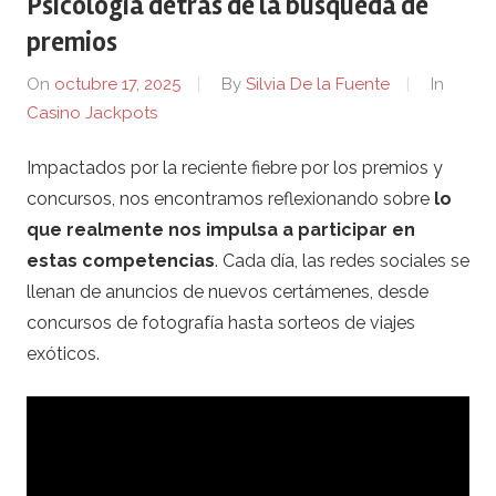
Psicología detrás de la búsqueda de
R
premios
e
On
octubre 17, 2025
By
Silvia De la Fuente
In
Casino Jackpots
v
Impactados por la reciente fiebre por los premios y
i
concursos, nos encontramos reflexionando sobre
lo
e
que realmente nos impulsa a participar en
estas competencias
. Cada día, las redes sociales se
w
llenan de anuncios de nuevos certámenes, desde
concursos de fotografía hasta sorteos de viajes
e
exóticos.
r
.