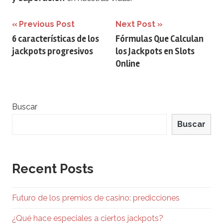
Navegación
Previous Post
Next Post
6 características de los
Fórmulas Que Calculan
de
jackpots progresivos
los Jackpots en Slots
entradas
Online
Buscar
Buscar
Recent Posts
Futuro de los premios de casino: predicciones
¿Qué hace especiales a ciertos jackpots?